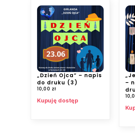
„Dzień Ojca” – napis
„J
do druku (3)
– 
10,00
zł
dr
10,
Kupuję dostęp
Kup