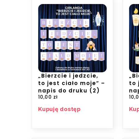
„Bierzcie i jedzcie,
„Bi
to jest ciało moje” –
to 
napis do druku (2)
na
10,00
zł
10,
Kupuję dostęp
Kup