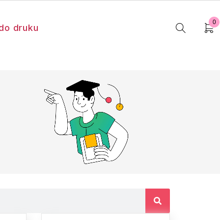
0
do druku