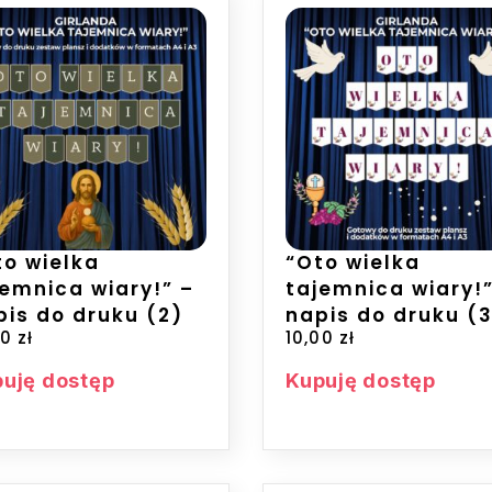
to wielka
“Oto wielka
jemnica wiary!” –
tajemnica wiary!”
pis do druku (2)
napis do druku (
00
zł
10,00
zł
uję dostęp
Kupuję dostęp