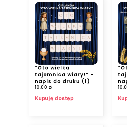
“Oto wielka
“O
tajemnica wiary!” –
ta
napis do druku (1)
na
10,00
zł
10,
Kupuję dostęp
Kup