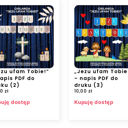
ezu ufam Tobie!”
„Jezu ufam Tobie
napis PDF do
– napis PDF do
uku (2)
druku (3)
00
zł
10,00
zł
uję dostęp
Kupuję dostęp