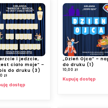
erzcie i jedzcie,
„Dzień Ojca” – na
jest ciało moje” –
do druku (1)
10,00
zł
pis do druku (3)
00
zł
Kupuję dostęp
uję dostęp