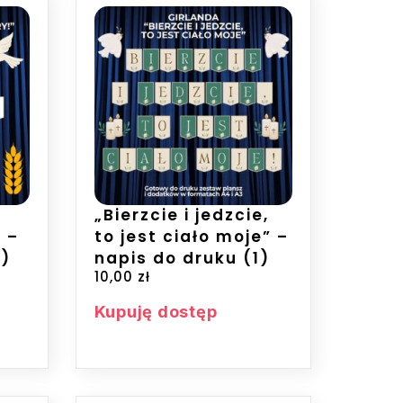
„Bierzcie i jedzcie,
 –
to jest ciało moje” –
3)
napis do druku (1)
10,00
zł
Kupuję dostęp