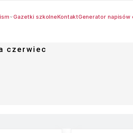
ism
Gazetki szkolne
Kontakt
Generator napisów 
a czerwiec