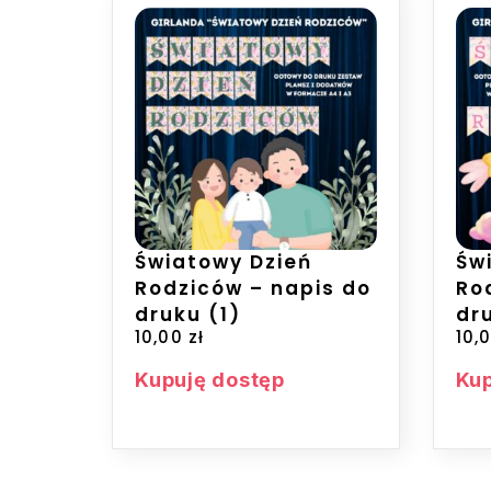
Światowy Dzień
Św
Rodziców – napis do
Ro
druku (1)
dr
10,00
zł
10,
Kupuję dostęp
Kup