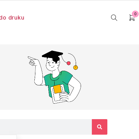
0
do druku