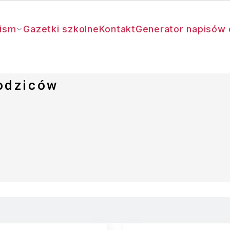
ism
Gazetki szkolne
Kontakt
Generator napisów 
odziców