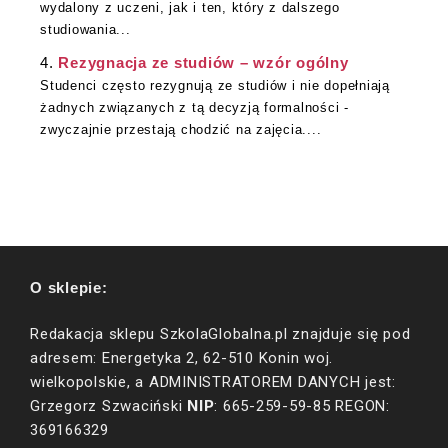
wydalony z uczeni, jak i ten, który z dalszego
studiowania...
Rezygnacja ze studiów – wzór ogólny
Studenci często rezygnują ze studiów i nie dopełniają
żadnych związanych z tą decyzją formalności -
zwyczajnie przestają chodzić na zajęcia....
O sklepie:
Redakacja sklepu SzkolaGlobalna.pl znajduje się pod
adresem: Energetyka 2, 62-510 Konin woj.
wielkopolskie, a ADMINISTRATOREM DANYCH jest:
NIP
Grzegorz Szwaciński
: 665-259-59-85 REGON:
369166329