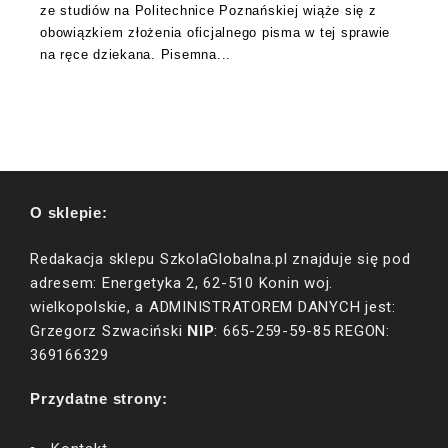
ze studiów na Politechnice Poznańskiej wiąże się z
obowiązkiem złożenia oficjalnego pisma w tej sprawie
na ręce dziekana. Pisemna...
O sklepie:
Redakacja sklepu SzkolaGlobalna.pl znajduje się pod
adresem: Energetyka 2, 62-510 Konin woj.
wielkopolskie, a ADMINISTRATOREM DANYCH jest:
NIP
Grzegorz Szwaciński
: 665-259-59-85 REGON:
369166329
Przydatne strony: