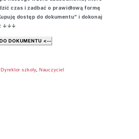
dzić czas i zadbać o prawidłową formę
„Kupuję dostęp do dokumentu” i dokonaj
az ↓↓↓
 DO DOKUMENTU <--
,
Dyrektor szkoły
,
Nauczyciel