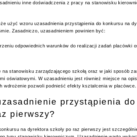
adnieniu inne doświadczenia z pracy na stanowisku kierowni
że użyć wzoru uzasadnienia przystąpienia do konkursu na dy
śmie. Zasadniczo, uzasadnieniem powinien być:
rzeniu odpowiednich warunków do realizacji zadań placówki o
ie na stanowisku zarządzającego szkołą oraz w jaki sposób z
mi oświatowymi. W uzasadnieniu jest również miejsce na opis
h wdrożenie pozwoli podnieść efekty kształcenia w placówce.
uzasadnienie przystąpienia do
az pierwszy?
konkursu na dyrektora szkoły po raz pierwszy jest szczególn
go typu stanowisku kierowniczym. Uzasadnienie warto wykor