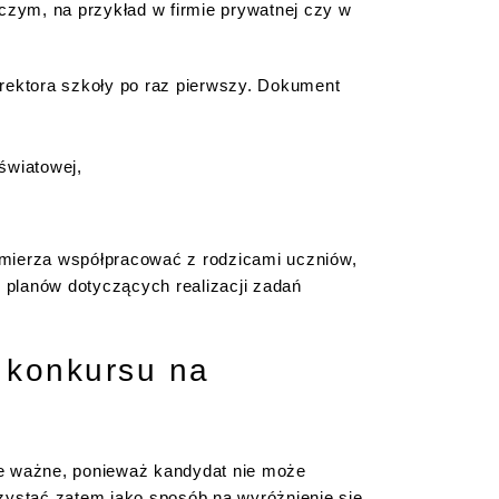
czym, na przykład w firmie prywatnej czy w
rektora szkoły po raz pierwszy. Dokument
światowej,
amierza współpracować z rodzicami uczniów,
 planów dotyczących realizacji zadań
 konkursu na
ie ważne, ponieważ kandydat nie może
zystać zatem jako sposób na wyróżnienie się