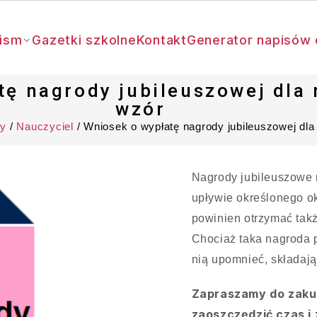
ism
Gazetki szkolne
Kontakt
Generator napisów 
tę nagrody jubileuszowej dla 
wzór
y
/
Nauczyciel
/ Wniosek o wypłatę nagrody jubileuszowej dla
Nagrody jubileuszowe
upływie określonego o
powinien otrzymać tak
Chociaż taka nagroda p
nią upomnieć, składają
Zapraszamy do zakup
zaoszczędzić czas i