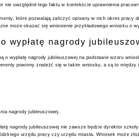
r nie uwzględnił tego faktu w kontekście uprawnienia pracown
menty, które pozwalają zaliczyć opisany w nich okres pracy d
zne może okazać się wniesienie przykładowego wniosku o wyp
o wypłatę nagrody jubileuszow
 o wypłatę nagrody jubileuszowej na podstawie wzoru wniosk
ementy powinny znaleźć się w takim wniosku, a są to między 
nia nagrody jubileuszowej.
łatę nagrody jubileuszowej nie zawsze będzie dyrektor szkoł
dzkiego urzędu pracy czy urzędu miasta. Wniosek może złoży