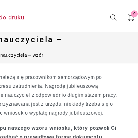
0
do druku
nauczyciela –
 nauczyciela – wzór
 należą się pracownikom samorządowym po
kresu zatrudnienia. Nagrodę jubileuszową
że nauczyciel z odpowiednio długim stażem pracy.
rzyznawana jest z urzędu, niekiedy trzeba się o
c wniosek o wypłatę nagrody jubileuszowej.
u naszego wzoru wniosku, który pozwoli Ci
 zadbać o prawidłową formę dokumentu.