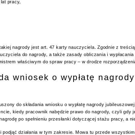
at pracy,
kiej nagrody jest art. 47 karty nauczyciela. Zgodnie z treśc
auczyciela do nagrody, a także zasady obliczania i wypłacania
inistrem właściwym do spraw pracy – w drodze rozporządzeni
da wniosek o wypłatę nagrody
szony do składania wniosku o wypłatę nagrody jubileuszowej.
ie, kiedy pracownik nabędzie prawo do nagrody, czyli gdy j
nagrodę po spełnieniu przesłanki dotyczącej stażu pracy, a ni
 podjąć działania w tym zakresie. Mowa tu przede wszystkim o