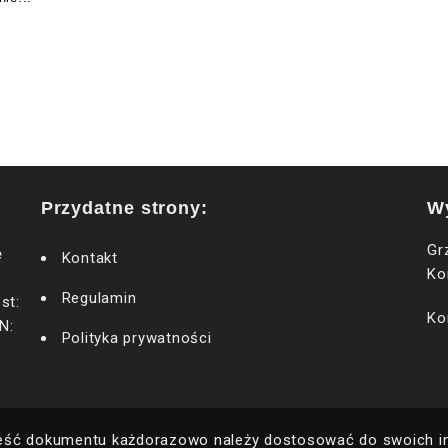
Przydatne strony:
W
Gr
ę
Kontakt
Ko
Regulamin
st:
Ko
N:
Polityka prywatności
eść dokumentu każdorazowo należy dostosować do swoich ind