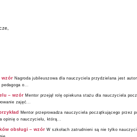
cze,
– wzór
Nagroda jubileuszowa dla nauczyciela przydzielana jest auto
 pedagoga o...
elu – wzór
Mentor przejął rolę opiekuna stażu dla nauczyciela po
owanie zajęć...
przykład
Mentor przeprowadza nauczyciela początkującego przez p
opinię o nauczycielu, którą...
ków obsługi – wzór
W szkołach zatrudnieni są nie tylko nauczyci
ie...