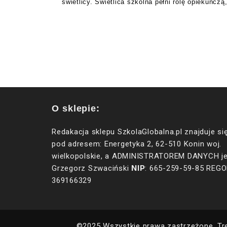
świetlicy. Świetlica szkolna pełni rolę opiekuńcz
O sklepie:
Redakacja sklepu SzkolaGlobalna.pl znajduje si
pod adresem: Energetyka 2, 62-510 Konin woj.
wielkopolskie, a ADMINISTRATOREM DANYCH je
NIP
Grzegorz Szwaciński
: 665-259-59-85 REGO
369166329
©2025 Wszystkie prawa zastrzeżone. Tr