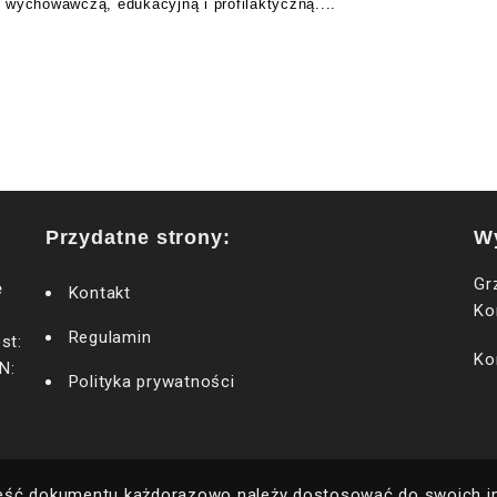
ą, wychowawczą, edukacyjną i profilaktyczną....
Przydatne strony:
W
Gr
ę
Kontakt
Ko
Regulamin
st:
Ko
N:
Polityka prywatności
eść dokumentu każdorazowo należy dostosować do swoich ind