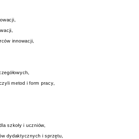
owacji,
wacji,
rców innowacji,
zczegółowych,
czyli metod i form pracy,
la szkoły i uczniów,
ów dydaktycznych i sprzętu,