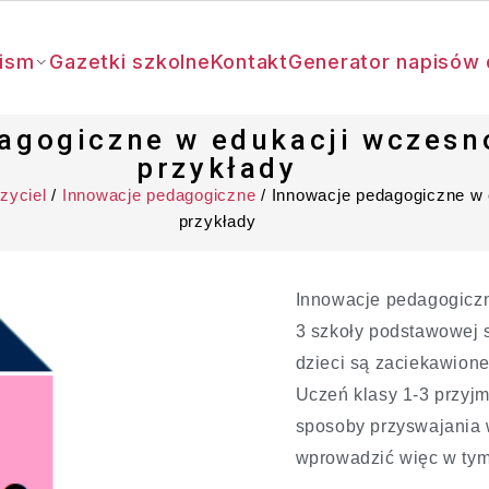
ism
Gazetki szkolne
Kontakt
Generator napisów 
agogiczne w edukacji wczesn
przykłady
zyciel
/
Innowacje pedagogiczne
/ Innowacje pedagogiczne w 
przykłady
Innowacje pedagogiczn
3 szkoły podstawowej 
dzieci są zaciekawione
Uczeń klasy 1-3 przyjm
sposoby przyswajania 
wprowadzić więc w tym