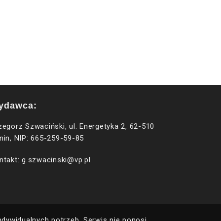
ydawca:
zegorz Szwaciński, ul. Energetyka 2, 62-510
nin, NIP: 665-259-59-85
ntakt: g.szwacinski@vp.pl
ywidualnych potrzeb. Serwis nie ponosi